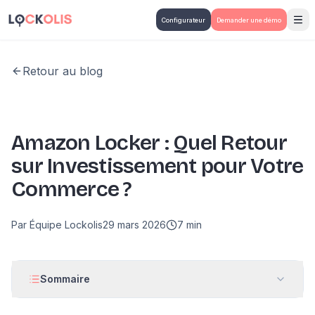
Aller au contenu principal
Configurateur
Demander une démo
Retour au blog
Amazon Locker : Quel Retour
sur Investissement pour Votre
Commerce ?
Par
Équipe Lockolis
29 mars 2026
7
min
Sommaire