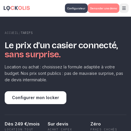
Aller au contenu principal
Configurateur
Demander une démo
ACCUEIL
/
TARIFS
Le prix d'un casier connecté,
sans surprise
.
Location ou achat : choisissez la formule adaptée à votre
budget. Nos prix sont publics : pas de mauvaise surprise, pas
de devis interminable.
Configurer mon locker
Dès 249 €/mois
Sur devis
Zéro
LOCATION TOUT
ACHAT CAPEX
FRAIS CACHÉS