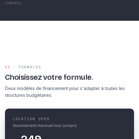
COMPRIS
8
mois
99
%
ROI MOYEN CONSTATÉ
DISPONIBILITÉ
01
/
FORMULES
Choisissez votre formule
.
Deux modèles de financement pour s'adapter à toutes les
structures budgétaires.
LOCATION OPEX
Abonnement mensuel tout compris