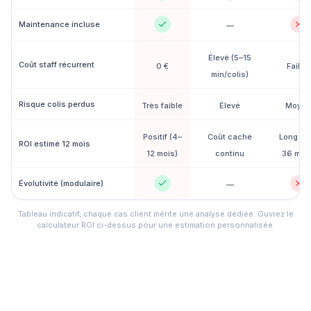
Maintenance incluse
—
Élevé (5–15
Coût staff récurrent
0 €
Faible
min/colis)
Risque colis perdus
Très faible
Élevé
Moyen
Positif (4–
Coût caché
Long (2
ROI estimé 12 mois
12 mois)
continu
36 mois
Évolutivité (modulaire)
—
Tableau indicatif, chaque cas client mérite une analyse dédiée. Ouvrez le
calculateur ROI ci-dessus pour une estimation personnalisée.