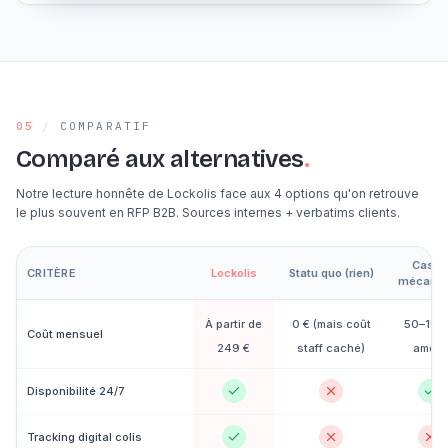
05
/
COMPARATIF
Comparé aux alternatives
.
Notre lecture honnête de Lockolis face aux 4 options qu'on retrouve
le plus souvent en RFP B2B. Sources internes + verbatims clients.
Casier
CRITÈRE
Lockolis
Statu quo (rien)
mécaniq
À partir de
0 € (mais coût
50–150
Coût mensuel
249 €
staff caché)
amorti
Disponibilité 24/7
Tracking digital colis