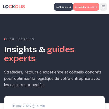
Aller au contenu principal
Configurateur
Demander une démo
BLOG LOCKOLIS
Insights &
guides
experts
Stratégies, retours d'expérience et conseils concrets
pour optimiser la logistique de votre entreprise avec
les casiers connectés.
18 mai 2026
14 min