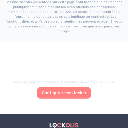
Les informations présentées sur cette page sont basées sur les données
publiquement disponibles sur les sites officiels des entreprises
mentionnées, constatées en
mars 2026
. Ce comparatif est fourni à titre
informatif et ne constitue pas un avis juridique ou contractuel. Les
fonctionnalités et tarifs des acteurs mentionnés peuvent évoluer. Si vous
constatez une inexactitude,
contactez-nous
pour que nous puissions
corriger.
Prêt à commencer ?
Prêt à choisir le bon casier connecté ?
Devis en ligne en 2 minutes. Installation clé en main sous 48h.
Configurer mon locker