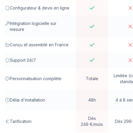
Configurateur & devis en ligne
Intégration logicielle sur
mesure
Conçu et assemblé en France
Support 24/7
Limitée (
Personnalisation complète
Totale
standa
Délai d'installation
48h
4 à 8 se
Dès
Tarification
Dès 299 
249 €/mois