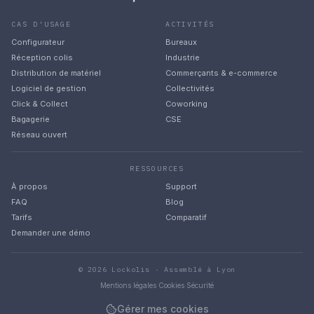
CAS D'USAGE
ACTIVITÉS
Configurateur
Bureaux
Réception colis
Industrie
Distribution de matériel
Commerçants & e-commerce
Logiciel de gestion
Collectivités
Click & Collect
Coworking
Bagagerie
CSE
Réseau ouvert
RESSOURCES
À propos
Support
FAQ
Blog
Tarifs
Comparatif
Demander une démo
©
2026
Lockolis · Assemblé à Lyon
Mentions légales
·
Cookies
·
Sécurité
Gérer mes cookies