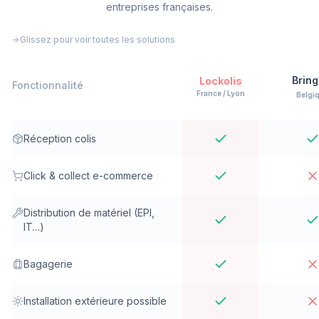
entreprises françaises.
Glissez pour voir toutes les solutions
Brin
Lockolis
Fonctionnalité
France / Lyon
Belgi
Comparatif des fonctionnalités casiers connectés : Locko
Réception colis
Click & collect e-commerce
Distribution de matériel (EPI,
IT…)
Bagagerie
Installation extérieure possible